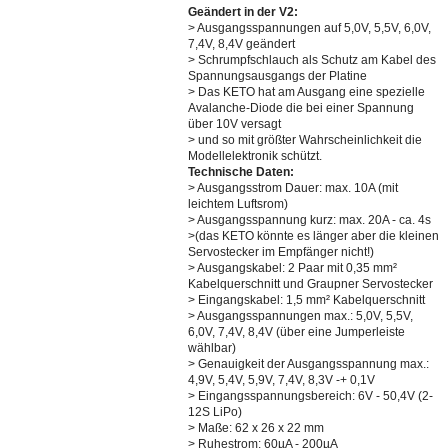
Geändert in der V2:
> Ausgangsspannungen auf 5,0V, 5,5V, 6,0V,
7,4V, 8,4V geändert
> Schrumpfschlauch als Schutz am Kabel des
Spannungsausgangs der Platine
> Das KETO hat am Ausgang eine spezielle
Avalanche-Diode die bei einer Spannung
über 10V versagt
> und so mit größter Wahrscheinlichkeit die
Modellelektronik schützt.
Technische Daten:
> Ausgangsstrom Dauer: max. 10A (mit
leichtem Luftsrom)
> Ausgangsspannung kurz: max. 20A - ca. 4s
>(das KETO könnte es länger aber die kleinen
Servostecker im Empfänger nicht!)
> Ausgangskabel: 2 Paar mit 0,35 mm²
Kabelquerschnitt und Graupner Servostecker
> Eingangskabel: 1,5 mm² Kabelquerschnitt
> Ausgangsspannungen max.: 5,0V, 5,5V,
6,0V, 7,4V, 8,4V (über eine Jumperleiste
wählbar)
> Genauigkeit der Ausgangsspannung max.:
4,9V, 5,4V, 5,9V, 7,4V, 8,3V -+ 0,1V
> Eingangsspannungsbereich: 6V - 50,4V (2-
12S LiPo)
> Maße: 62 x 26 x 22 mm
> Ruhestrom: 60µA - 200µA