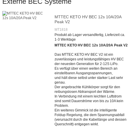
Externe BEC Systeme
MTTEC KETO HV BEC 12s 10A/20A
Peak V2
MT1818
Produkt ab Lager versandfertig, Lieferzeit ca.
1-3 Werktage
MTTEC KETO HV BEC 12s 10A/20A Peak V2
Das MTTEC KETO HV BEC V2 ist ein
zuverlässiges und leistungsfähiges HV BEC
der neuesten Generation für 2-12S LiPo.
Es verfügt über einen weiten Bereich an
einstellbaren Ausgangsspannungen,
und hält diese selbst unter starker Last sehr
genau.
Der angebrachte Kühlkörper sorgt für den
reibungslosen Abtransport der Wärme.
In Verbindung mit einem leichten Luftstrom
sind somit Dauerströme von bis zu 10A kein
Problem.
Ein weiteres Gimmick ist die intelligente
Foldup Regelung, die dem Spannungsabfall
(verursacht durch die Kabellänge und dessen
Querschnitt) entgegen wirkt.