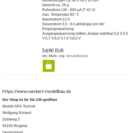
Abmessungen ca.:60 x 28 x 10 mm
Gewicht ca.:29 g
Ruhestrom:140 - 600 µA (7-42 V)
max. Temperatur:85° C
Impulsstrom:12 A
Dauerstrom:3,5 - 6 A,abhängig von der
Eingangsspannung
Ausgangsspannung mittels Jumper wählbar:5,0 V;5,5
V;5,7 V;6,0 V,7,0 V,8,0 V
54,90 EUR
inkl. MwSt. zzgl.
Versandkosten
https://www.rueckert-modellbau.de
Der Shop ist für Sie 24h geöffnet
Modell-GFK-Technik
Wolfgang Rückert
Doblweg 5
94160 Ringelai
Deutschland