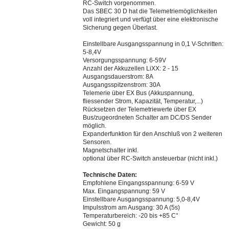
RC-Switch vorgenommen.
Das SBEC 30 D hat die Telemetriemöglichkeiten
voll integriert und verfügt über eine elektronische
Sicherung gegen Überlast.
Einstellbare Ausgangsspannung in 0,1 V-Schritten:
5-8,4V
Versorgungsspannung: 6-59V
Anzahl der Akkuzellen LiXX: 2 - 15
Ausgangsdauerstrom: 8A
Ausgangsspitzenstrom: 30A
Telemerie über EX Bus (Akkuspannung,
fliessender Strom, Kapazität, Temperatur,...)
Rücksetzen der Telemetriewerte über EX
Bus/zugeordneten Schalter am DC/DS Sender
möglich.
Expanderfunktion für den Anschluß von 2 weiteren
Sensoren.
Magnetschalter inkl.
optional über RC-Switch ansteuerbar (nicht inkl.)
Technische Daten:
Empfohlene Eingangsspannung: 6-59 V
Max. Eingangspannung: 59 V
Einstellbare Ausgangsspannung: 5,0-8,4V
Impulsstrom am Ausgang: 30 A (5s)
Temperaturbereich: -20 bis +85 C°
Gewicht: 50 g