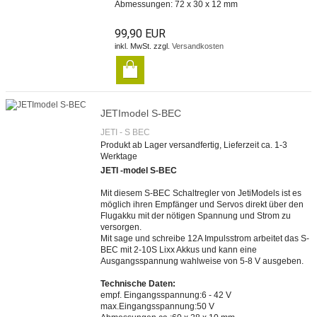
Abmessungen: 72 x 30 x 12 mm
99,90 EUR
inkl. MwSt. zzgl.
Versandkosten
JETImodel S-BEC
JETI - S BEC
Produkt ab Lager versandfertig, Lieferzeit ca. 1-3
Werktage
JETI -model S-BEC
Mit diesem S-BEC Schaltregler von JetiModels ist es
möglich ihren Empfänger und Servos direkt über den
Flugakku mit der nötigen Spannung und Strom zu
versorgen.
Mit sage und schreibe 12A Impulsstrom arbeitet das S-
BEC mit 2-10S Lixx Akkus und kann eine
Ausgangsspannung wahlweise von 5-8 V ausgeben.
Technische Daten:
empf. Eingangsspannung:6 - 42 V
max.Eingangsspannung:50 V