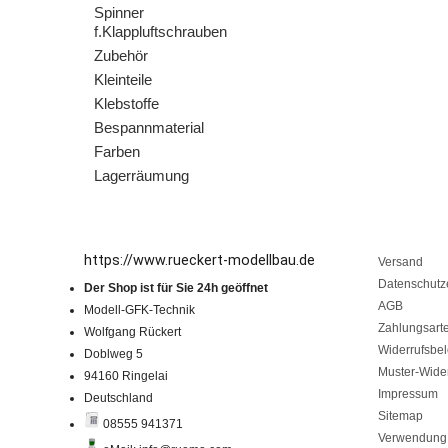
Spinner
f.Klappluftschrauben
Zubehör
Kleinteile
Klebstoffe
Bespannmaterial
Farben
Lagerräumung
https://www.rueckert-modellbau.de
Versand
Datenschutz
Der Shop ist für Sie 24h geöffnet
AGB
Modell-GFK-Technik
Zahlungsart
Wolfgang Rückert
Widerrufsbe
Doblweg 5
Muster-Wider
94160 Ringelai
Impressum
Deutschland
Sitemap
08555 941371
Verwendung 