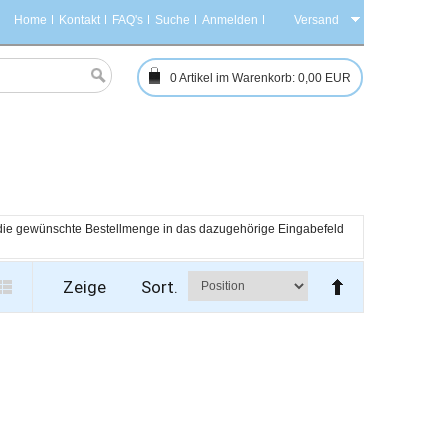
Home
Kontakt
FAQ's
Suche
Anmelden
Versand
0
Artikel im Warenkorb:
0,00 EUR
h die gewünschte Bestellmenge in das dazugehörige Eingabefeld 
Zeige
Sort.