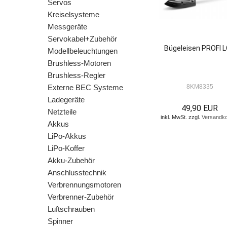
Servos
Kreiselsysteme
Messgeräte
Servokabel+Zubehör
Bügeleisen PROFI 
Modellbeleuchtungen
Brushless-Motoren
Brushless-Regler
Externe BEC Systeme
8KM8335
Ladegeräte
49,90 EUR
Netzteile
inkl. MwSt. zzgl.
Versandk
Akkus
LiPo-Akkus
LiPo-Koffer
Akku-Zubehör
Anschlusstechnik
Verbrennungsmotoren
Verbrenner-Zubehör
Luftschrauben
Spinner